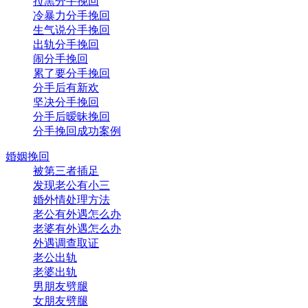
拉黑分手挽回
冷暴力分手挽回
生气说分手挽回
出轨分手挽回
闹分手挽回
累了要分手挽回
分手后有新欢
坚决分手挽回
分手后暧昧挽回
分手挽回成功案例
婚姻挽回
被第三者插足
发现老公有小三
婚外情处理方法
老公有外遇怎么办
老婆有外遇怎么办
外遇调查取证
老公出轨
老婆出轨
男朋友劈腿
女朋友劈腿