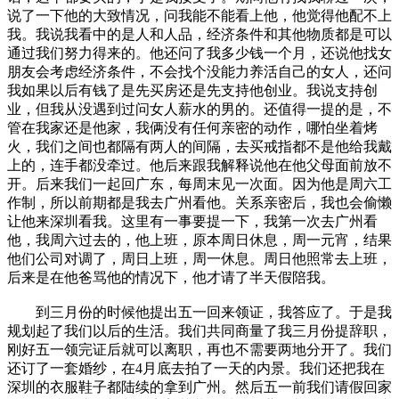
说了一下他的大致情况，问我能不能看上他，他觉得他配不上
我。我说我看中的是人和人品，经济条件和其他物质都是可以
通过我们努力得来的。他还问了我多少钱一个月，还说他找女
朋友会考虑经济条件，不会找个没能力养活自己的女人，还问
我如果以后有钱了是先买房还是先支持他创业。我说支持创
业，但我从没遇到过问女人薪水的男的。还值得一提的是，不
管在我家还是他家，我俩没有任何亲密的动作，哪怕坐着烤
火，我们之间也都隔有两人的间隔，去买戒指都不是他给我戴
上的，连手都没牵过。他后来跟我解释说他在他父母面前放不
开。后来我们一起回广东，每周末见一次面。因为他是周六工
作制，所以前期都是我去广州看他。关系亲密后，我也会偷懒
让他来深圳看我。这里有一事要提一下，我第一次去广州看
他，我周六过去的，他上班，原本周日休息，周一元宵，结果
他们公司对调了，周日上班，周一休息。周日他照常去上班，
后来是在他爸骂他的情况下，他才请了半天假陪我。
到三月份的时候他提出五一回来领证，我答应了。于是我
规划起了我们以后的生活。我们共同商量了我三月份提辞职，
刚好五一领完证后就可以离职，再也不需要两地分开了。我们
还订了一套婚纱，在4月底去拍了一天的内景。我们还把我在
深圳的衣服鞋子都陆续的拿到广州。然后五一前我们请假回家