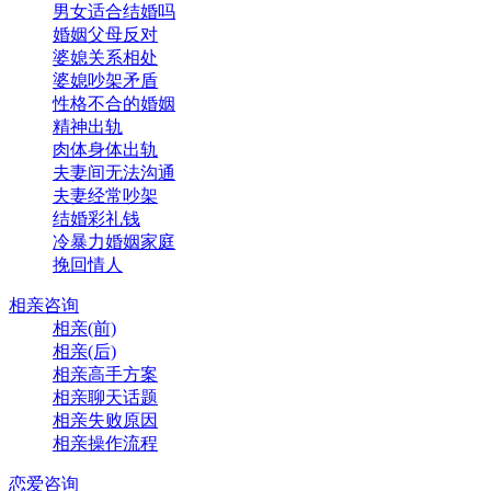
男女适合结婚吗
婚姻父母反对
婆媳关系相处
婆媳吵架矛盾
性格不合的婚姻
精神出轨
肉体身体出轨
夫妻间无法沟通
夫妻经常吵架
结婚彩礼钱
冷暴力婚姻家庭
挽回情人
相亲咨询
相亲(前)
相亲(后)
相亲高手方案
相亲聊天话题
相亲失败原因
相亲操作流程
恋爱咨询