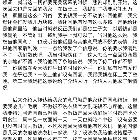
领证，就当这一切都要完美落幕的时候，悲剧却刚刚开始。这
次回去也是先回的我家，在饭桌上，我提到了我要彩礼五万
钱，家里是这么个习俗，要的钱我一分不动的带回他家，我父
母还会打发我几万块钱。我还问他有没有这么多钱，是他给还
是他家里给，他当时就说反正我们都是独生子女，以后钱都是
我俩的，不管谁出，钱到我手上就可以了。当时他这么说，我
权当他同意了，也没听出他话里有其他意思或不悦的表情。结
果他回家后到晚上十一点给我发了个信息说，你的要求我满足
不了，我们散伙吧。我当时就愣住了，这人怎么一点回旋商量
的余地都不留？我给他回了条短信说，我为了你工作都不辞
了，你居然在今天我过生日的时候说分手，你到底有没有爱过
我，在乎过我？一晚上他都没有回复。我跟我妈在床上哭了整
晚。第二天我妈把这事说给了介绍人听，介绍人去他家了解情
况。
后来介绍人转达给我家的意思就是他家还是同意结婚，但
要我改几个毛病：不做饭不洗衣脾气大乱花钱不心疼他。这里
我要特别强调替自己澄清：不做饭是因为我们俩平时都是吃公
司食堂，周末见一次面就一天，一天也就吃个中饭，没有必要
也没有时间去做饭。不洗衣是因为我看他有洗衣机，他的习惯
是几天的衣服放洗衣机一起洗，除了没洗衣我给他收拾屋子，
整理衣服，洗厕所什么都干了。脾气大是因为他抽烟这事，我