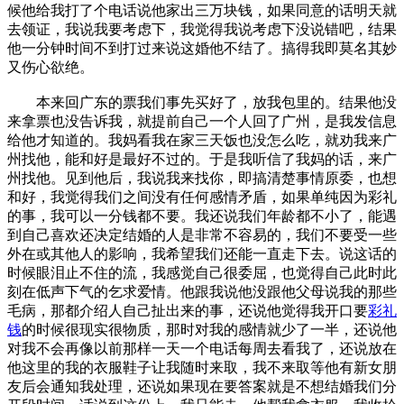
候他给我打了个电话说他家出三万块钱，如果同意的话明天就
去领证，我说我要考虑下，我觉得我说考虑下没说错吧，结果
他一分钟时间不到打过来说这婚他不结了。搞得我即莫名其妙
又伤心欲绝。
本来回广东的票我们事先买好了，放我包里的。结果他没
来拿票也没告诉我，就提前自己一个人回了广州，是我发信息
给他才知道的。我妈看我在家三天饭也没怎么吃，就劝我来广
州找他，能和好是最好不过的。于是我听信了我妈的话，来广
州找他。见到他后，我说我来找你，即搞清楚事情原委，也想
和好，我觉得我们之间没有任何感情矛盾，如果单纯因为彩礼
的事，我可以一分钱都不要。我还说我们年龄都不小了，能遇
到自己喜欢还决定结婚的人是非常不容易的，我们不要受一些
外在或其他人的影响，我希望我们还能一直走下去。说这话的
时候眼泪止不住的流，我感觉自己很委屈，也觉得自己此时此
刻在低声下气的乞求爱情。他跟我说他没跟他父母说我的那些
毛病，那都介绍人自己扯出来的事，还说他觉得我开口要
彩礼
钱
的时候很现实很物质，那时对我的感情就少了一半，还说他
对我不会再像以前那样一天一个电话每周去看我了，还说放在
他这里的我的衣服鞋子让我随时来取，我不来取等他有新女朋
友后会通知我处理，还说如果现在要答案就是不想结婚我们分