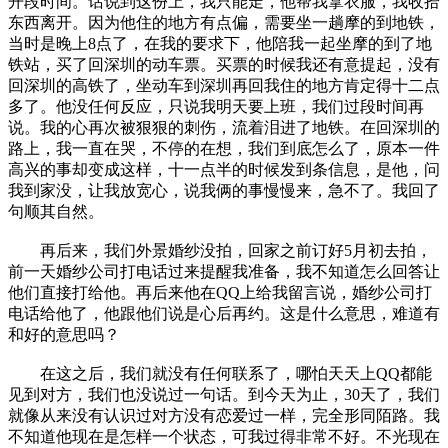
开段时间。话说到这份上，我只能走，他帮我拿衣服，我收拾
东西离开。因为他住的地方有点偏，需要坐一趟摩的到地铁，
当时是晚上8点了，在我的要求下，他陪我一起坐摩的到了地
铁站，买了回深圳的动车票。买票的时候我还有意提起，没有
回深圳的高铁了，坐动车到深圳再回我住的地方肯定得十二点
多了。他没任何反应，只说我明天要上班，我们过段时间再
说。我的心再次被狠狠的刺伤，流着泪进了地铁。在回深圳的
路上，我一直在哭，不停的在想，我们到底怎么了，原本一件
高兴的事却变成这样，十一点半的时候发到条信息，是他，问
我到家没，让我放宽心，说我俩的事慢慢来，急不了。我回了
句顺其自然。
再后来，我们外景婚纱没拍，回家之前订好5月初去拍，
前一天婚纱公司打电话过来提醒我准备，我不知道怎么回答让
他们直接打给他。再后来他在QQ上给我留言说，婚纱公司打
电话给他了，他跟他们说是心后再约。这是什么意思，难道有
和好的意思吗？
在这之后，我们就没有任何联系了，哪怕天天上QQ都能
见到对方，我们也没说过一句话。到今天为止，30天了，我们
就像从来没有认识过对方没有恋爱过一样，完全形同陌路。我
不知道他现在是怎样一个状态，可我过得非常不好。不光现在