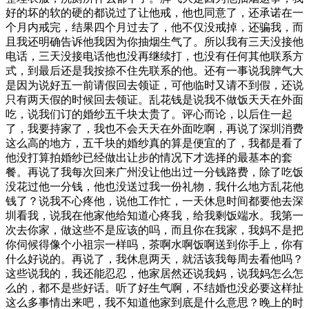
好的坏的软的硬的都说过了让他戒，他也同意了，还承诺在一
个月内戒完，结果四个月过去了，他不仅没戒掉，还骗我，而
且我还明确告诉他我因为你抽烟生气了。所以我有三天没接他
电话，三天没接电话他也没再继续打，也没有任何其他联系方
式，到最后还是我按捺不住先联系的他。还有一事说我脾气大
是因为说好五一前请假回去领证，可他临时又请不到假，还说
只有两天假的时候回去领证。乱花钱是说我不做饭天天在外面
吃，说我们订的婚纱五千块太贵了。评心而论，以后住一起
了，我要持家了，我也不会天天在外面吃啊，再说了深圳消费
这么高的地方，五千块的婚纱真的算是便宜的了，我都是看了
他没打算拍婚纱已经做出让步的情况下才选择的最基本的套
餐。再说了我每次回来广州没让他出过一分钱路费，除了吃饭
没花过他一分钱，他也没送过我一份礼物，我什么地方乱花他
钱了？说我不心疼他，说他工作忙，一天休息时间都要他去深
圳看我，说我在他家他给知道心疼我，给我剩饭端水。我第一
次去你家，做这些不是应该的吗，而且你在我家，我妈不是把
你伺候得像个小祖宗一样吗，茶啊水啊饭啊送到你手上，你有
什么好说的。再说了，我休息两天，就活该我每周去看他吗？
这些说我的，我还能忍忍，他家居然还说我妈，说我妈怎么怎
么的，都不是些好话。听了好生气啊，不结婚也没必要这样扯
这么多事情出来吧，我不知道他家到底是什么意思？晚上的时