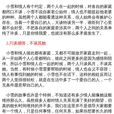
小雪和情人有个约定，两个人在一起的时候，对各自的家庭
都闭口不谈，小雪不说自家老公如何，情人也不能提起他老婆
的种种。虽然两个人都能看透这种关系，但人始终会有嫉妒心
存在。当着一个爱自己的人，大谈特谈另一半，谁听到了心里
都不会好受。不把各自的家庭牵涉其中，两个人之间的关系单
纯了许多，只是你情我爱，也就没有那么多矛盾发生了。
2.只谈感情，不谈其她
小雪和情人彼此都有家庭，又都不可能放开家庭走到一起，
从一开始两个人心里都明白，彼此之间更多的是因为感情和陪
伴。所以小雪和情人在一起的时候，两个人只谈风月，不谈其
她。当然，有时候小雪需要帮助的时候，情人也会义不容辞；
情人有事找到她的时候，小雪也不在话下。这样的相处反而让
两个人觉得很轻松，就是在生活中多了一个爱自己的人，一个
无条件愿意帮自己的人。
小雪的故事也许是个特例，不知道还有多少情人能像她这般
维持那么久。虽然很多人都对情人关系充满了美好的期望，但
真的能长时间维持的并不多。我们在这里并不是倡导大家都要
有一个情人，只是任何事情，任何关系，如果你想要长久的维