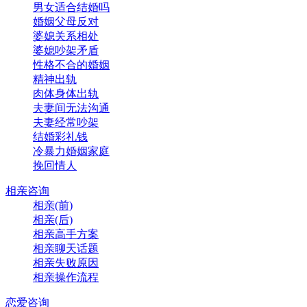
男女适合结婚吗
婚姻父母反对
婆媳关系相处
婆媳吵架矛盾
性格不合的婚姻
精神出轨
肉体身体出轨
夫妻间无法沟通
夫妻经常吵架
结婚彩礼钱
冷暴力婚姻家庭
挽回情人
相亲咨询
相亲(前)
相亲(后)
相亲高手方案
相亲聊天话题
相亲失败原因
相亲操作流程
恋爱咨询