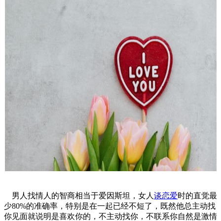
男人找情人的智商相当于爱因斯坦，女人
谈恋爱
时的直觉最
少80%的准确率，特别是在一起已经不短了，既然他总主动找
你见面就说明是喜欢你的，不主动找你，不联系你自然是激情