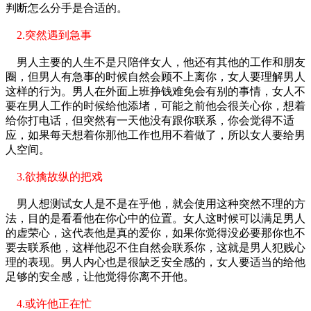
判断怎么分手是合适的。
2.突然遇到急事
男人主要的人生不是只陪伴女人，他还有其他的工作和朋友
圈，但男人有急事的时候自然会顾不上离你，女人要理解男人
这样的行为。男人在外面上班挣钱难免会有别的事情，女人不
要在男人工作的时候给他添堵，可能之前他会很关心你，想着
给你打电话，但突然有一天他没有跟你联系，你会觉得不适
应，如果每天想着你那他工作也用不着做了，所以女人要给男
人空间。
3.欲擒故纵的把戏
男人想测试女人是不是在乎他，就会使用这种突然不理的方
法，目的是看看他在你心中的位置。女人这时候可以满足男人
的虚荣心，这代表他是真的爱你，如果你觉得没必要那你也不
要去联系他，这样他忍不住自然会联系你，这就是男人犯贱心
理的表现。男人内心也是很缺乏安全感的，女人要适当的给他
足够的安全感，让他觉得你离不开他。
4.或许他正在忙