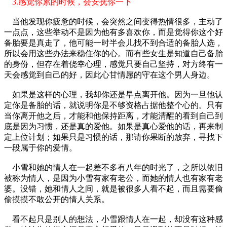
3.感觉你累的时候，会安抚你一下
当他发现你疲惫的时候，会突然之间变得热情很多，主动了
一点点，这些举动不是因为他有多喜欢你，而是觉得你这个好
备胎要是真走了，他可能一时半会儿找不到合适的备胎人选，
所以会用这些办法来稳住你的心。而有些女生是知道自己备胎
的身份，但存在着侥幸心理，感觉只要自己坚持，对方终有一
天会感觉到自己的好，因此心甘情愿的守在这个男人身边。
如果是这样的心理，我却你还是早点离开他。因为一旦他认
定你是备胎的话，就说明你是不够资格占据他整个心的。只有
当你离开他之后，才能和他保持距离，才能清醒的看到自己到
底是因为习惯，还是真的爱他。如果是真心爱他的话，再来制
定上位计划；如果只是习惯的话，那请你果断的放弃，寻找下
一段属于你的爱情。
小雪和她的情人在一起差不多有八年的时光了，之所以依旧
被称为情人，是因为小雪有家有老公，而她的情人也有家有老
婆。没错，她和情人之间，就是被很多人看不起，而且需要偷
偷摸摸不敢公开的情人关系。
看不起只是别人的想法，小雪跟情人在一起，却没有这种感