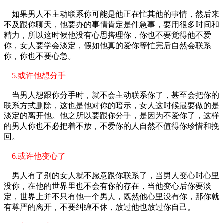
如果男人不主动联系你可能是他正在忙其他的事情，然后来
不及跟你聊天，他要办的事情肯定是件急事，要用很多时间和
精力，所以这时候他没有心思搭理你，你也不要觉得他不爱
你，女人要学会淡定，假如他真的爱你等忙完后自然会联系
你，你也不要心急。
5.或许他想分手
当男人想跟你分手时，就不会主动联系你了，甚至会把你的
联系方式删除，这也是他对你的暗示，女人这时候最要做的是
淡定的离开他。他之所以要跟你分手，是因为不爱你了，这样
的男人你也不必把着不放，不爱你的人自然不值得你珍惜和挽
回。
6.或许他变心了
男人有了别的女人就不愿意跟你联系了，当男人变心时心里
没你，在他的世界里也不会有你的存在，当他变心后你要淡
定，世界上并不只有他一个男人，既然他心里没有你，那你就
有尊严的离开，不要纠缠不休，放过他也放过你自己。